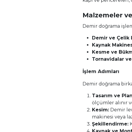
kapı ve pencereleri,
Malzemeler v
Demir doğrama işleml
Demir ve Çelik 
Kaynak Makines
Kesme ve Bükme
Tornavidalar ve
İşlem Adımları
Demir doğrama birka
Tasarım ve Pla
ölçümler alınır v
Kesim:
Demir lev
makinesi veya laz
Şekillendirme:
K
Kaynak ve Mont