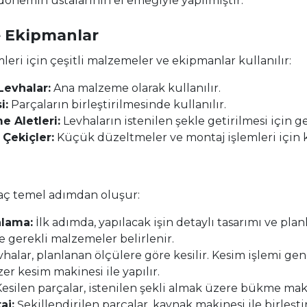
 dönemin ustalarının el emeğiyle yapılmıştır.
e Ekipmanlar
eri için çeşitli malzemeler ve ekipmanlar kullanılır:
Levhalar:
Ana malzeme olarak kullanılır.
i:
Parçaların birleştirilmesinde kullanılır.
 Aletleri:
Levhaların istenilen şekle getirilmesi için ge
 Çekiçler:
Küçük düzeltmeler ve montaj işlemleri için ku
ç temel adımdan oluşur:
nlama:
İlk adımda, yapılacak işin detaylı tasarımı ve pla
e gerekli malzemeler belirlenir.
halar, planlanan ölçülere göre kesilir. Kesim işlemi ge
er kesim makinesi ile yapılır.
esilen parçalar, istenilen şekli almak üzere bükme makine
aj:
Şekillendirilen parçalar, kaynak makinesi ile birleşti