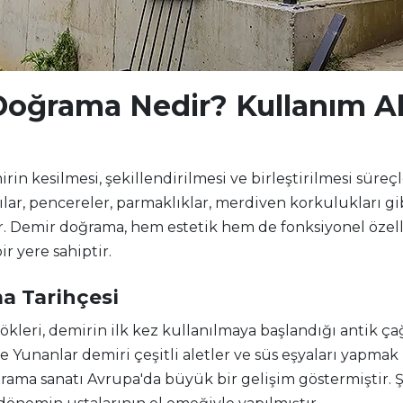
oğrama Nedir? Kullanım Ala
n kesilmesi, şekillendirilmesi ve birleştirilmesi süreçle
pılar, pencereler, parmaklıklar, merdiven korkulukları g
r. Demir doğrama, hem estetik hem de fonksiyonel özell
r yere sahiptir.
a Tarihçesi
leri, demirin ilk kez kullanılmaya başlandığı antik çağ
 ve Yunanlar demiri çeşitli aletler ve süs eşyaları yapmak
rama sanatı Avrupa'da büyük bir gelişim göstermiştir. Ş