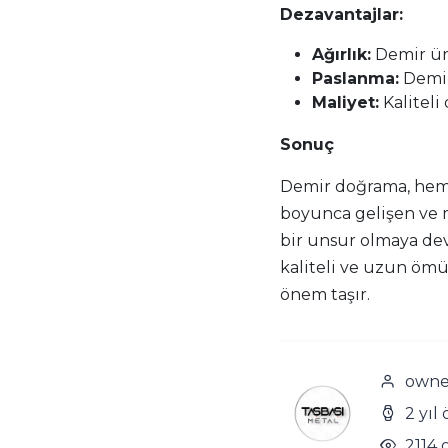
Dezavantajlar:
Ağırlık:
Demir ürü
Paslanma:
Demir
Maliyet:
Kaliteli
Sonuç
Demir doğrama, hem e
boyunca gelişen ve m
bir unsur olmaya de
kaliteli ve uzun öm
önem taşır.
owne
2 yıl
2114