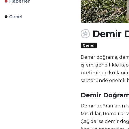
Haberler
Genel
Demir D
Genel
Demir doğrama, demiri
işlem, genellikle ka
üretiminde kullanılı
sektöründe önemli bi
Demir Doğram
Demir doğramanın kök
Mısırlılar, Romalılar
Çağ'da ise demir doğ