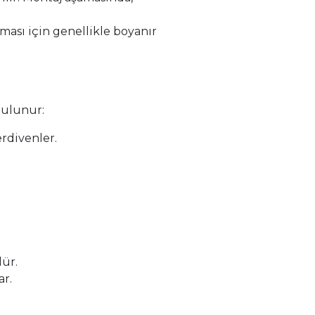
ası için genellikle boyanır
bulunur:
rdivenler.
ür.
ar.