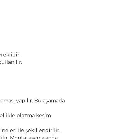
reklidir.
llanılır.
nlaması yapılır. Bu aşamada
nellikle plazma kesim
leri ile şekillendirilir.
rilir. Montaj aşamasında,