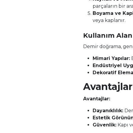
parçaların bir ar
Boyama ve Kap
veya kaplanır.
Kullanım Alanl
Demir doğrama, geniş
Mimari Yapılar:
B
Endüstriyel Uyg
Dekoratif Elema
Avantajlar
Avantajlar:
Dayanıklılık:
Dem
Estetik Görünü
Güvenlik:
Kapı v