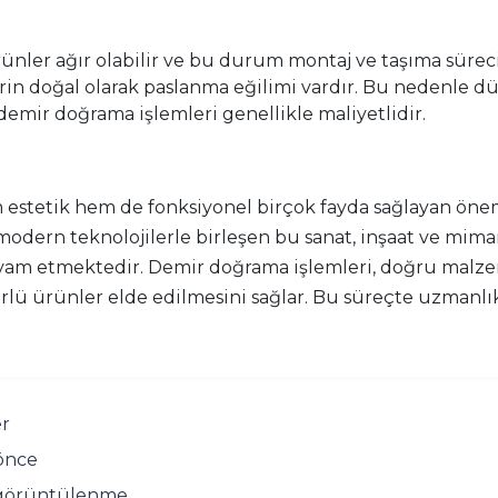
nler ağır olabilir ve bu durum montaj ve taşıma sürecini
in doğal olarak paslanma eğilimi vardır. Bu nedenle düz
 demir doğrama işlemleri genellikle maliyetlidir.
stetik hem de fonksiyonel birçok fayda sağlayan önemli
odern teknolojilerle birleşen bu sanat, inşaat ve mima
vam etmektedir. Demir doğrama işlemleri, doğru malze
ürlü ürünler elde edilmesini sağlar. Bu süreçte uzman
r
 önce
 görüntülenme